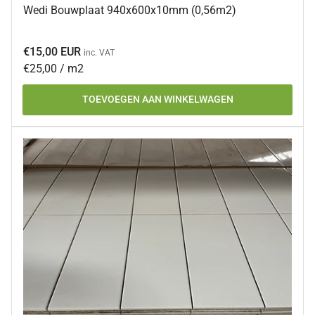
Wedi Bouwplaat 940x600x10mm (0,56m2)
Normale
€15,00 EUR
inc. VAT
prijs
Prijs
per
€25,00
/
m2
per
TOEVOEGEN AAN WINKELWAGEN
eenheid