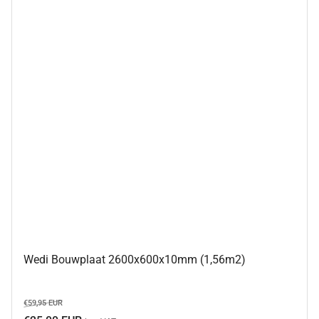
Wedi Bouwplaat 2600x600x10mm (1,56m2)
Normale
Aanbiedingsprijs
€59,95 EUR
prijs