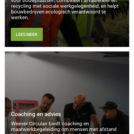
voor bouwplaatsen, combineert afvalbeheer en
recycling met sociale werkgelegenheid, en helpt
bouwbedrijven ecologisch verantwoord te
werken.
LEES MEER
Coaching
en
advies
Coaching en advies
Weever Circulair biedt coaching en
maatwerkbegeleiding om mensen met afstand