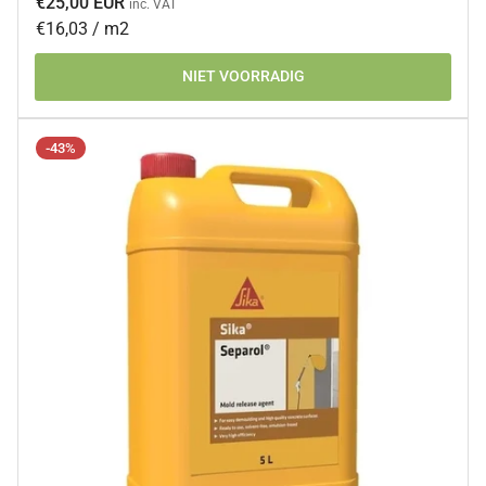
€25,00 EUR
inc. VAT
Prijs
per
€16,03
/
m2
per
NIET VOORRADIG
eenheid
-43%