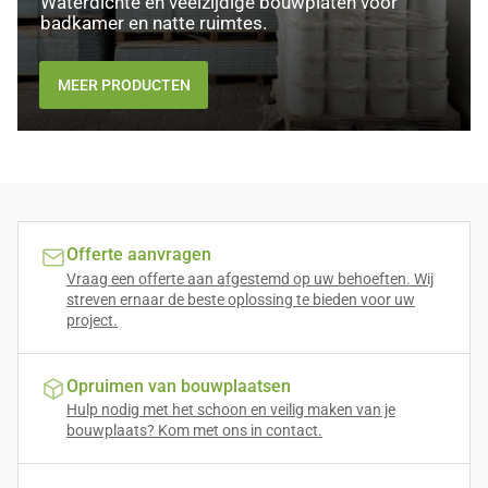
Waterdichte en veelzijdige bouwplaten voor
badkamer en natte ruimtes.
MEER PRODUCTEN
Offerte aanvragen
Vraag een offerte aan afgestemd op uw behoeften. Wij
streven ernaar de beste oplossing te bieden voor uw
project.
Opruimen van bouwplaatsen
Hulp nodig met het schoon en veilig maken van je
bouwplaats? Kom met ons in contact.