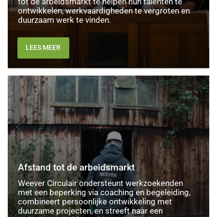
tot de arbeidsmarkt te helpen hun talenten te
ontwikkelen, werkvaardigheden te vergroten en
duurzaam werk te vinden.
LEES MEER
Afstand
tot
de
arbeidsmarkt
Afstand tot de arbeidsmarkt
Weever Circulair ondersteunt werkzoekenden
met een beperking via coaching en begeleiding,
combineert persoonlijke ontwikkeling met
duurzame projecten, en streeft naar een