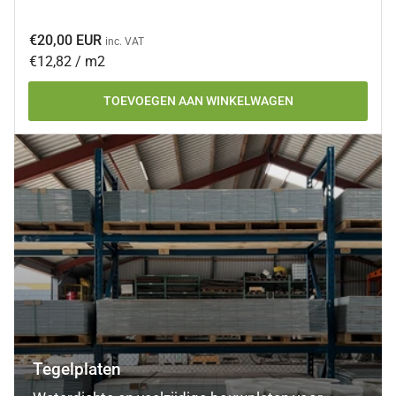
Normale
€20,00 EUR
inc. VAT
prijs
Prijs
per
€12,82
/
m2
per
TOEVOEGEN AAN WINKELWAGEN
eenheid
Tegelplaten
Tegelplaten