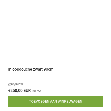
Inloopdouche zwart 90cm
Normale
Aanbiedingsprijs
€580,00 EUR
prijs
€250,00 EUR
inc. VAT
TOEVOEGEN AAN WINKELWAGEN