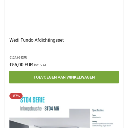
Wedi Fundo Afdichtingsset
Normale
Aanbiedingsprijs
€124,63 EUR
prijs
€55,00 EUR
inc. VAT
TOEVOEGEN AAN WINKELWAGEN
-57%