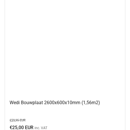
Wedi Bouwplaat 2600x600x10mm (1,56m2)
Normale
Aanbiedingsprijs
€59,95 EUR
prijs
€25,00 EUR
inc. VAT