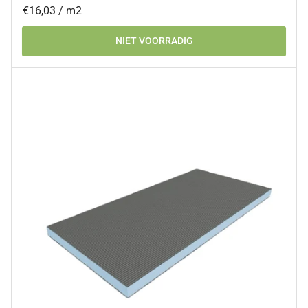
Prijs
per
€16,03
/
m2
per
NIET VOORRADIG
eenheid