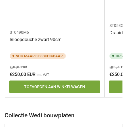
ST05300
ST0490M6
Draaideu
Inloopdouche zwart 90cm
NOG MAAR 3 BESCHIKBAAR
OP VO
Normale
Aanbiedingsprijs
Normale
€580,00 EUR
€810,00 EUR
prijs
prijs
€250,00 EUR
€250,00
inc. VAT
TOEVOEGEN AAN WINKELWAGEN
T
Collectie Wedi bouwplaten