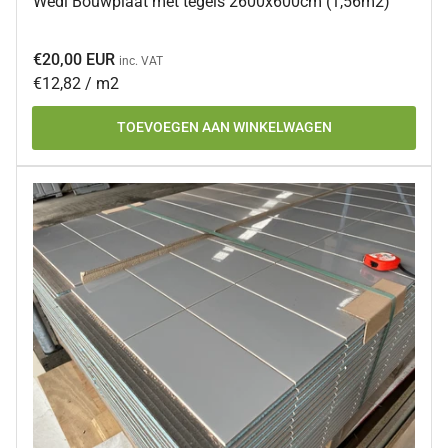
Wedi Bouwplaat met tegels 2600x600cm (1,56m2)
Normale
€20,00 EUR
inc. VAT
prijs
Prijs
per
€12,82
/
m2
per
TOEVOEGEN AAN WINKELWAGEN
eenheid