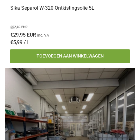
Sika Separol W-320 Ontkistingsolie 5L
Normale
Aanbiedingsprijs
€52,10 EUR
prijs
€29,95 EUR
inc. VAT
Prijs
per
€5,99
/
l
per
TOEVOEGEN AAN WINKELWAGEN
eenheid
Ons
assortiment