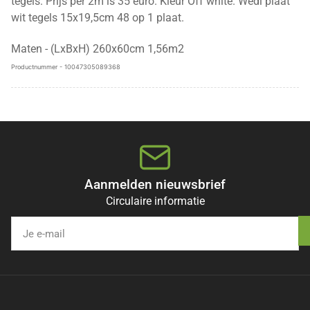
tegels.
Prijs per 2m is 35 euro. Kleur Off white.
Wedi plaat
wit tegels 15x19,5cm 48 op 1 plaat.
Maten - (LxBxH) 260x60cm 1,56m2
Productnummer - 10047305089368
Aanmelden nieuwsbrief
Circulaire informatie
Je
e-
mail