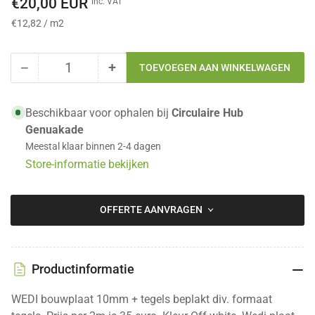
€20,00 EUR
inc. VAT
prijs
Prijs
per
€12,82
/
m2
per
eenheid
−
+
TOEVOEGEN AAN WINKELWAGEN
Hoeveelheid
Hoeveelheid
Hoeveelheid
voor
voor
Wedi
Wedi
Beschikbaar voor ophalen bij
Circulaire Hub
Bouwplaat
Bouwplaat
Genuakade
met
met
Meestal klaar binnen 2-4 dagen
tegels
tegels
Store-informatie bekijken
2600x600mm
2600x600mm
(1,56m2)
(1,56m2)
verlagen
verhogen
OFFERTE AANVRAGEN
Productinformatie
WEDI bouwplaat 10mm + tegels beplakt div. formaat