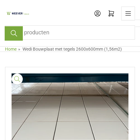
Ga
naar
Aanmelden
Mini-winkelwagen openen
de
content
Zoek
producten
Home
»
Wedi Bouwplaat met tegels 2600x600mm (1,56m2)
Ga
naar
de
productinformatie
Media
openen
1
in
dialoogvenster