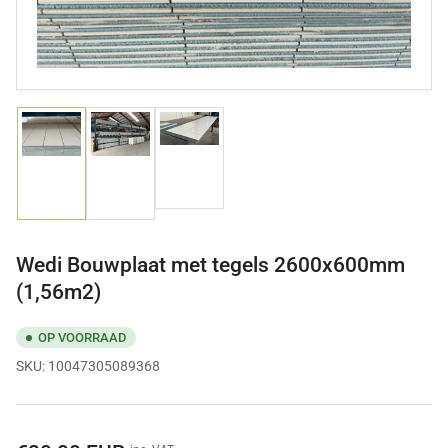
Afbeelding
Afbeelding
Afbeelding
laden
laden
laden
3
1
2
in
in
in
galerijweergave
galerijweergave
galerijweergave
Wedi Bouwplaat met tegels 2600x600mm
(1,56m2)
OP VOORRAAD
SKU:
10047305089368
Normale